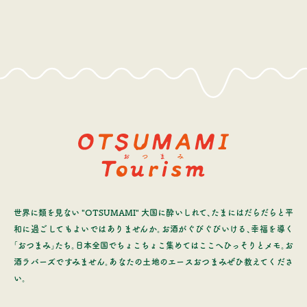
世界に類を見ない "OTSUMAMI" 大国に酔いしれて、たまにはだらだらと平
和に過ごしてもよいではありませんか。お酒がぐびぐびいける、幸福を導く
「おつまみ」たち。日本全国でちょこちょこ集めてはここへひっそりとメモ。お
酒ラバーズですみません。あなたの土地のエースおつまみぜひ教えてくださ
い。