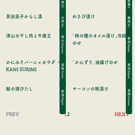
静岡
佐賀
Shizuoka
Saga
民田茄子からし漬
わさび漬け
山形
静岡
Yamagata
Shizuoka
津山の干し肉と牛魔王
「柿の種のオイル漬け」冷奴
岡山
新潟
のせ
Okayama
Niigata
かにみそバーニャカウダ ×
「かんずり」油揚げのせ
新潟
鳥取
KANI SURIMI
Niigata
Tottori
鮭の酒びたし
ヤーコンの粕漬け
島根
新潟
Shimane
Niigata
PREV
1
2
NEXT