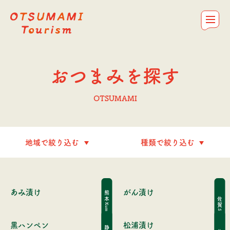
OTSUMAMI Tourism
お問合せ
私たちについて
コラム＆レシピ
おつまみを探す
トップ
おつまみを探す
OTSUMAMI
あみ漬け
がん漬け
熊本
佐賀
Kumamoto
Saga
黒ハンペン
松浦漬け