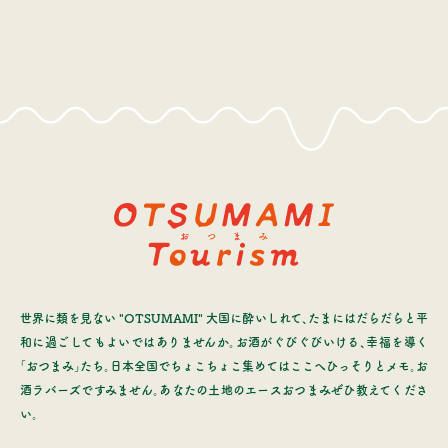
世界に類を見ない "OTSUMAMI" 大国に酔いしれて、たまにはだらだらと平
和に過ごしてもよいではありませんか。お酒がぐびぐびいける、幸福を導く
「おつまみ」たち。日本全国でちょこちょこ集めてはここへひっそりとメモ。お
酒ラバーズですみません。あなたの土地のエースおつまみぜひ教えてくださ
い。