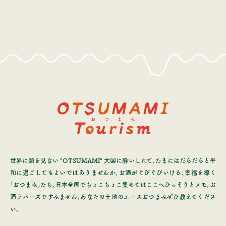
世界に類を見ない "OTSUMAMI" 大国に酔いしれて、たまにはだらだらと平
和に過ごしてもよいではありませんか。お酒がぐびぐびいける、幸福を導く
「おつまみ」たち。日本全国でちょこちょこ集めてはここへひっそりとメモ。お
酒ラバーズですみません。あなたの土地のエースおつまみぜひ教えてくださ
い。