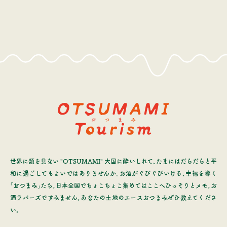
世界に類を見ない "OTSUMAMI" 大国に酔いしれて、たまにはだらだらと平
和に過ごしてもよいではありませんか。お酒がぐびぐびいける、幸福を導く
「おつまみ」たち。日本全国でちょこちょこ集めてはここへひっそりとメモ。お
酒ラバーズですみません。あなたの土地のエースおつまみぜひ教えてくださ
い。