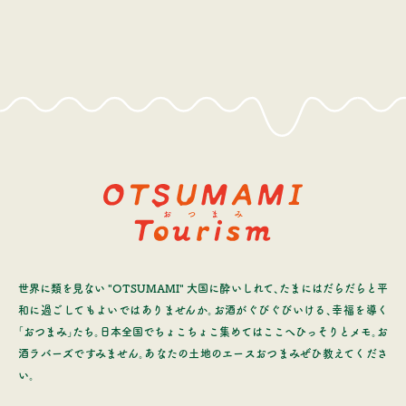
世界に類を見ない "OTSUMAMI" 大国に酔いしれて、たまにはだらだらと平
和に過ごしてもよいではありませんか。お酒がぐびぐびいける、幸福を導く
「おつまみ」たち。日本全国でちょこちょこ集めてはここへひっそりとメモ。お
酒ラバーズですみません。あなたの土地のエースおつまみぜひ教えてくださ
い。